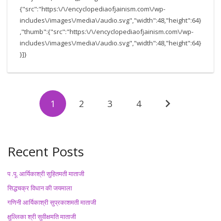
{"src":"https:\/\/encyclopediaofjainism.com\/wp-
includes\/images\/media\/audio.svg","width":48,"height":64}
,"thumb":{"src":"https:\/\/encyclopediaofjainism.com\/wp-
includes\/images\/media\/audio.svg","width":48,"height":64}
}]}
1
2
3
4
Recent Posts
प .पू. आर्यिकाश्री सुहितमती माताजी
सिद्धचक्र विधान की जयमाला
गणिनी आर्यिकाश्री सुप्रकाशमती माताजी
क्षुल्लिका श्री सुवीक्षमति माताजी