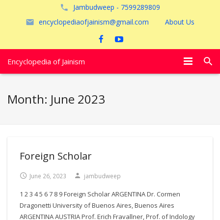
Jambudweep - 7599289809
encyclopediaofjainism@gmail.com
About Us
Encyclopedia of Jainism
विशेष आलेख
Month:
June 2023
पूजायें
जैन तीर्थ
अयोध्या
Foreign Scholar
June 26, 2023
jambudweep
1 2 3 4 5 6 7 8 9 Foreign Scholar ARGENTINA Dr. Cormen
Dragonetti University of Buenos Aires, Buenos Aires
ARGENTINA AUSTRIA Prof. Erich Fravallner, Prof. of Indology