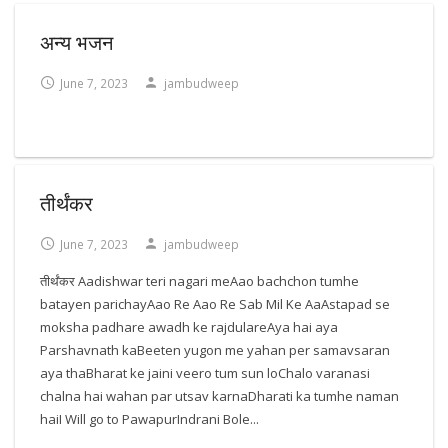
अन्य भजन
June 7, 2023
jambudweep
तीर्थंकर
June 7, 2023
jambudweep
तीर्थंकर Aadishwar teri nagari meAao bachchon tumhe
batayen parichayAao Re Aao Re Sab Mil Ke AaAstapad se
moksha padhare awadh ke rajdulareAya hai aya
Parshavnath kaBeeten yugon me yahan per samavsaran
aya thaBharat ke jaini veero tum sun loChalo varanasi
chalna hai wahan par utsav karnaDharati ka tumhe naman
haiI Will go to PawapurIndrani Bole...