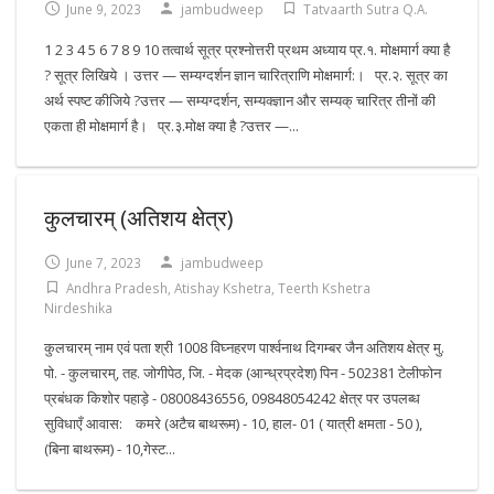
June 9, 2023
jambudweep
Tatvaarth Sutra Q.A.
1 2 3 4 5 6 7 8 9 10 तत्वार्थ सूत्र प्रश्नोत्तरी प्रथम अध्याय प्र.१. मोक्षमार्ग क्या है
? सूत्र लिखिये । उत्तर — सम्यग्दर्शन ज्ञान चारित्राणि मोक्षमार्ग:। प्र.२. सूत्र का
अर्थ स्पष्ट कीजिये ?उत्तर — सम्यग्दर्शन, सम्यक्ज्ञान और सम्यक् चारित्र तीनों की
एकता ही मोक्षमार्ग है। प्र.३.मोक्ष क्या है ?उत्तर —...
कुलचारम् (अतिशय क्षेत्र)
June 7, 2023
jambudweep
Andhra Pradesh
,
Atishay Kshetra
,
Teerth Kshetra
Nirdeshika
कुलचारम् नाम एवं पता श्री 1008 विघ्नहरण पार्श्वनाथ दिगम्बर जैन अतिशय क्षेत्र मु.
पो. - कुलचारम्, तह. जोगीपेठ, जि. - मेदक (आन्ध्रप्रदेश) पिन - 502381 टेलीफोन
प्रबंधक किशोर पहाड़े - 08008436556, 09848054242 क्षेत्र पर उपलब्ध
सुविधाएँ आवास: कमरे (अटैच बाथरूम) - 10, हाल- 01 ( यात्री क्षमता - 50 ),
(बिना बाथरूम) - 10,गेस्ट...