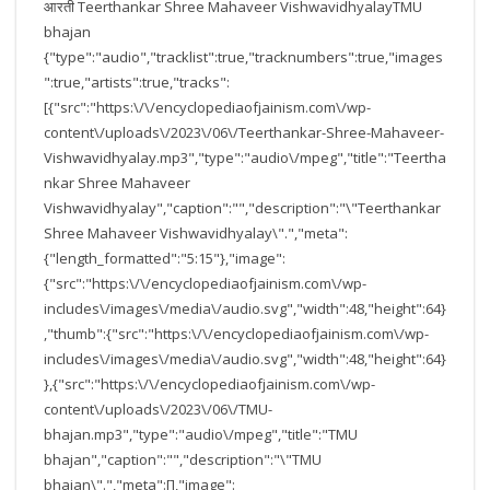
आरती Teerthankar Shree Mahaveer VishwavidhyalayTMU
bhajan
{"type":"audio","tracklist":true,"tracknumbers":true,"images
":true,"artists":true,"tracks":
[{"src":"https:\/\/encyclopediaofjainism.com\/wp-
content\/uploads\/2023\/06\/Teerthankar-Shree-Mahaveer-
Vishwavidhyalay.mp3","type":"audio\/mpeg","title":"Teertha
nkar Shree Mahaveer
Vishwavidhyalay","caption":"","description":"\"Teerthankar
Shree Mahaveer Vishwavidhyalay\".","meta":
{"length_formatted":"5:15"},"image":
{"src":"https:\/\/encyclopediaofjainism.com\/wp-
includes\/images\/media\/audio.svg","width":48,"height":64}
,"thumb":{"src":"https:\/\/encyclopediaofjainism.com\/wp-
includes\/images\/media\/audio.svg","width":48,"height":64}
},{"src":"https:\/\/encyclopediaofjainism.com\/wp-
content\/uploads\/2023\/06\/TMU-
bhajan.mp3","type":"audio\/mpeg","title":"TMU
bhajan","caption":"","description":"\"TMU
bhajan\".","meta":[],"image":