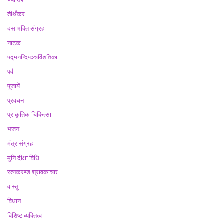
तीर्थंकर
दस भक्ति संग्रह
नाटक
पद्मनन्दिपञ्चविंशतिका
पर्व
पूजायें
प्रवचन
प्राकृतिक चिकित्सा
भजन
मंत्र संग्रह
मुनि दीक्षा विधि
रत्नकरण्ड श्रावकाचार
वास्तु
विधान
विशिष्ट व्यक्तित्व