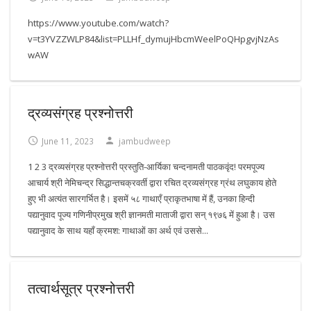
https://www.youtube.com/watch?
v=t3YVZZWLP84&list=PLLHf_dymujHbcmWeelPoQHpgvjNzAs
wAW
द्रव्यसंग्रह प्रश्नोत्तरी
June 11, 2023
jambudweep
1 2 3 द्रव्यसंग्रह प्रश्नोत्तरी प्रस्तुति-आर्यिका चन्दनामती पाठकवृंद! परमपूज्य
आचार्य श्री नेमिचन्द्र सिद्धान्तचक्रवर्ती द्वारा रचित द्रव्यसंग्रह ग्रंथ लघुकाय होते
हुए भी अत्यंत सारगर्भित है। इसमें ५८ गाथाएँ प्राकृतभाषा में हैं, उनका हिन्दी
पद्यानुवाद पूज्य गणिनीप्रमुख श्री ज्ञानमती माताजी द्वारा सन् १९७६ में हुआ है। उस
पद्यानुवाद के साथ यहाँ क्रमश: गाथाओं का अर्थ एवं उससे...
तत्वार्थसूत्र प्रश्नोत्तरी