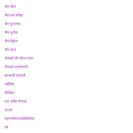
जैन तीर्थ
जैन धर्म परीक्षा
जैन पुरातत्त्व
जैन भूगोल
जैन विद्वान
जैन व्रत
जैनधर्म की गौरव गाथा
जैनधर्म प्रश्नोत्तरी
ज्ञानमती माताजी
ज्योतिष
तीर्थंकर
दस भक्ति संग्रह
नाटक
पद्मनन्दिपञ्चविंशतिका
पर्व