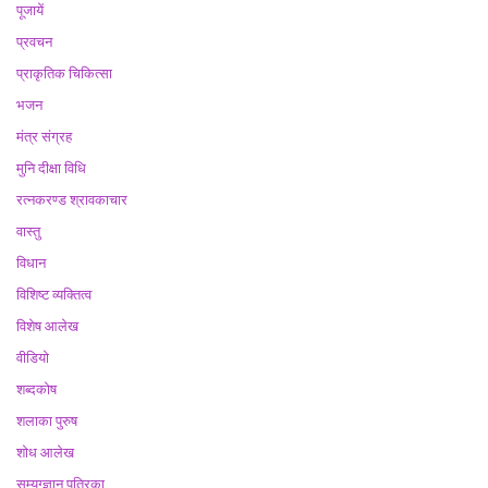
पूजायें
प्रवचन
प्राकृतिक चिकित्सा
भजन
मंत्र संग्रह
मुनि दीक्षा विधि
रत्नकरण्ड श्रावकाचार
वास्तु
विधान
विशिष्ट व्यक्तित्व
विशेष आलेख
वीडियो
शब्दकोष
शलाका पुरुष
शोध आलेख
सम्यग्ज्ञान पत्रिका