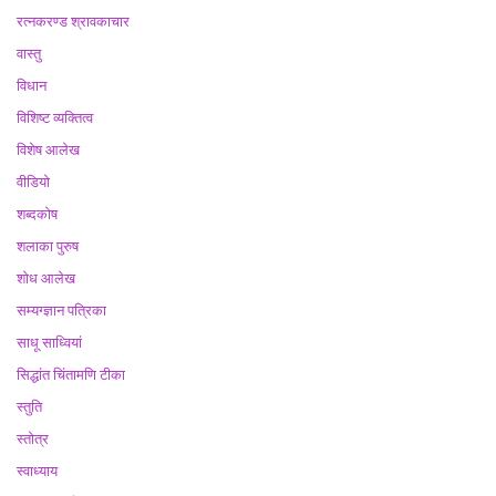
रत्नकरण्ड श्रावकाचार
वास्तु
विधान
विशिष्ट व्यक्तित्व
विशेष आलेख
वीडियो
शब्दकोष
शलाका पुरुष
शोध आलेख
सम्यग्ज्ञान पत्रिका
साधू साध्वियां
सिद्धांत चिंतामणि टीका
स्तुति
स्तोत्र
स्वाध्याय