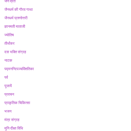
जैन व्रत
जैनधर्म की गौरव गाथा
जैनधर्म प्रश्नोत्तरी
ज्ञानमती माताजी
ज्योतिष
तीर्थंकर
दस भक्ति संग्रह
नाटक
पद्मनन्दिपञ्चविंशतिका
पर्व
पूजायें
प्रवचन
प्राकृतिक चिकित्सा
भजन
मंत्र संग्रह
मुनि दीक्षा विधि