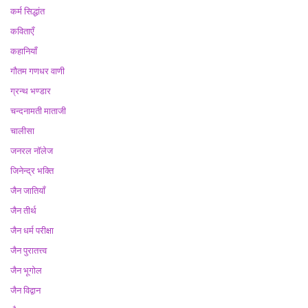
कर्म सिद्धांत
कविताएँ
कहानियाँ
गौतम गणधर वाणी
ग्रन्थ भण्डार
चन्दनामती माताजी
चालीसा
जनरल नॉलेज
जिनेन्द्र भक्ति
जैन जातियाँ
जैन तीर्थ
जैन धर्म परीक्षा
जैन पुरातत्त्व
जैन भूगोल
जैन विद्वान