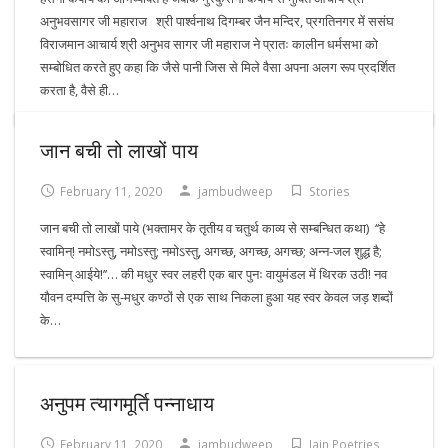
अनुभवसागर जी महाराज श्री पार्श्वनाथ दिगम्बर जैन मन्दिर, प्रगतिनगर में ससंघ
विराजमान आचार्य श्री अनुभव सागर जी महाराज ने प्रातः कालीन धर्मसभा को
सम्बोधित करते हुए कहा कि जैसे पानी जिस से मिले वैसा अपना अलग रूप प्रदर्शित
करता है, वैसे ही…
जान बची तो लाखों पाय
February 11, 2020
jambudweep
Stories
जान बची तो लाखों पाये (भक्तामर के तृतीय व चतुर्थ काव्य से सम्बन्धित कथा) ‘‘हे
स्वामिन्! नमोऽस्तु, नमोऽस्तु; नमोऽस्तु, अगच्छ, अगच्छ, अगच्छ; अन्न-जल शुद्ध है;
स्वामिन् आईये!’’… की मधुर स्वर लहरी एक बार पुनः वायुमंडल में थिरक उठी! नव
यौवन दम्पत्ति के सु-मधुर कण्ठों से एक साथ निकला हुआ यह स्वर केवल जड़ शब्दों
के…
अनुपम त्यागमूर्ति पन्नाधाय
February 11, 2020
jambudweep
Jain Poetries