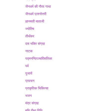
जैनधर्म की गौरव गाथा
जैनधर्म प्रश्नोत्तरी
ज्ञानमती माताजी
ज्योतिष
तीर्थंकर
दस भक्ति संग्रह
नाटक
पद्मनन्दिपञ्चविंशतिका
पर्व
पूजायें
प्रवचन
प्राकृतिक चिकित्सा
भजन
मंत्र संग्रह
मुनि दीक्षा विधि