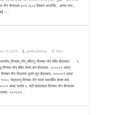
म्बर जैन चैत्यालय ६०१ /६०२ विशाल अपार्टमेंट . आनंद नगर ,
ुंबई –…
er 25, 2019
jambudweep
Mics
य_भारतीय_दिगम्बर_जैन_मंदिर]] दिगम्बर जैन मंदिर हैदराबाद १
्रभु दिगम्बर जैन मंदिर केसर बाग हैदराबाद- ५००००१ आंध्र
री दिगम्बर जैन चैतलाया पुराण पुल हैदराबाद- ५००००१ आंध्र
री १००८ चंद्रप्रभु दिगम्बर जैन चादर घाटमंदिर केसर बाघ
०००१ आंध्र प्रदेश ४. श्री खंडेलवाल दिगम्बर जैन चैत्यालय
ैदराबाद- ५००००१…