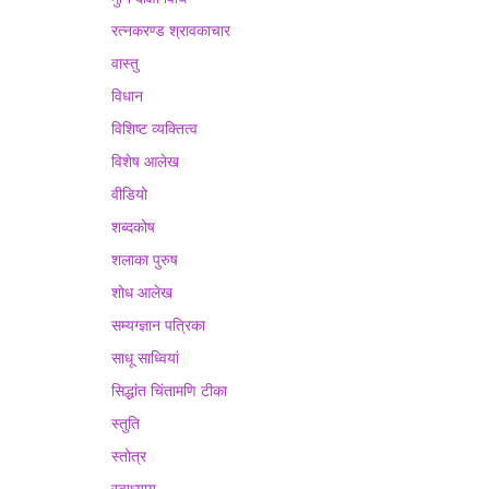
रत्नकरण्ड श्रावकाचार
वास्तु
विधान
विशिष्ट व्यक्तित्व
विशेष आलेख
वीडियो
शब्दकोष
शलाका पुरुष
शोध आलेख
सम्यग्ज्ञान पत्रिका
साधू साध्वियां
सिद्धांत चिंतामणि टीका
स्तुति
स्तोत्र
स्वाध्याय