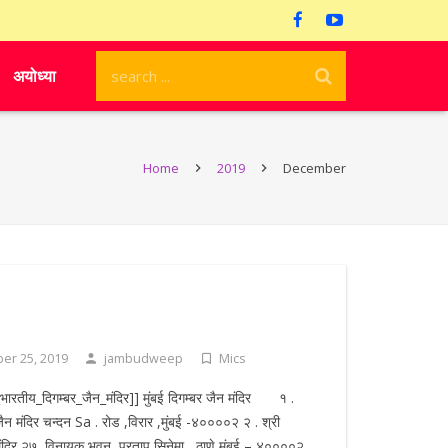
अयोध्या
Home
2019
December
er 25, 2019
jambudweep
Mics
य_भारतीय_दिगम्बर_जैन_मंदिर]] मुंबई दिगम्बर जैन मंदिर १ .
 जैन मंदिर चन्दन Sa . रोड ,विरार ,मुंबई -४००००२ २ . श्री
मंदिर २७ ,विनायक भवन ,प्रताप सिनेमा , ठाणे मुंबई – ४००००२