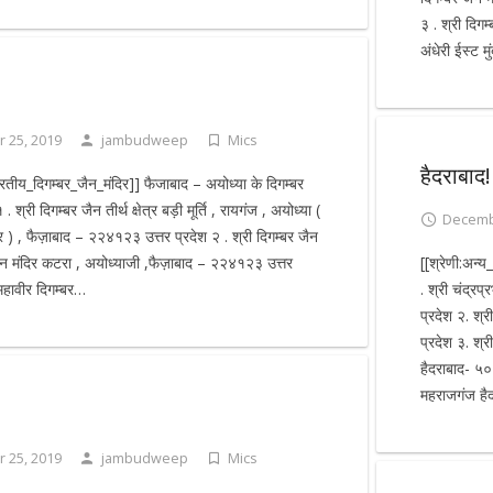
३ . श्री दिग
अंधेरी ईस्ट म
 25, 2019
jambudweep
Mics
हैदराबाद!
ारतीय_दिगम्बर_जैन_मंदिर]] फैजाबाद – अयोध्या के दिगम्बर
री दिगम्बर जैन तीर्थ क्षेत्र बड़ी मूर्ति , रायगंज , अयोध्या (
Decemb
्द्र ) , फैज़ाबाद – २२४१२३ उत्तर प्रदेश २ . श्री दिगम्बर जैन
ीन मंदिर कटरा , अयोध्याजी ,फैज़ाबाद – २२४१२३ उत्तर
[[श्रेणी:अन्
 महावीर दिगम्बर…
. श्री चंद्रप
प्रदेश २. श्
प्रदेश ३. श्
हैदराबाद- ५०
महराजगंज ह
 25, 2019
jambudweep
Mics