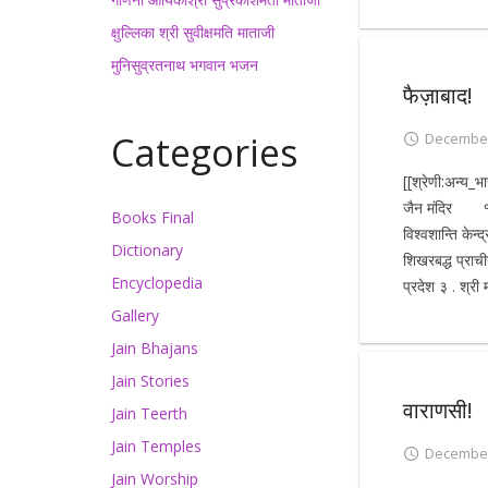
क्षुल्लिका श्री सुवीक्षमति माताजी
मुनिसुव्रतनाथ भगवान भजन
फैज़ाबाद!
Categories
December
[[श्रेणी:अन्य_भ
जैन मंदिर १ . श्
Books Final
विश्वशान्ति केन
Dictionary
शिखरबद्ध प्राच
Encyclopedia
प्रदेश ३ . श्री
Gallery
Jain Bhajans
Jain Stories
वाराणसी!
Jain Teerth
Jain Temples
December
Jain Worship