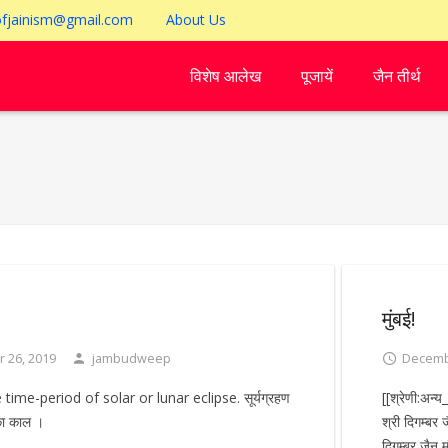
ofjainism@gmail.com
About Us
विशेष आलेख
पूजायें
जैन तीर्थ
मुंबई!
 26, 2019
jambudweep
Decemb
time-period of solar or lunar eclipse. सूर्यग्रहण
[[श्रेणी:अन्
का काल ।
श्री दिगम्बर
दिगम्बर जैन 