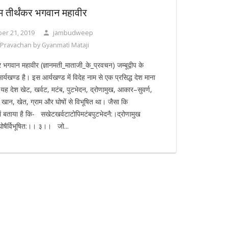
म तीर्थंकर भगवान महावीर
er 21, 2019
jambudweep
Pravachan by Gyanmati Mataji
र भगवान महावीर (ज्ञानमती_माताजी_के_प्रवचन) जम्बूद्वीप के
ं आर्यखण्ड है। इस आर्यखण्ड में विदेह नाम से एक प्रसिद्ध देश माना
यह देश खेट, खर्वट, मटंब, पुटभेदन, द्रोणामुख, आकार–सुवर्ण,
 खान, खेत, ग्राम और घोषों से विभूषित था। जैसा कि
में बताया है कि- सखेटखर्वटाटोपिमटंबपुटभेदनै:।द्रोणामुख
मघोषैर्विभूषित:।। ३।। जो...