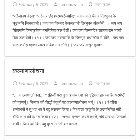
February 6, 2025
jambudweep
मंगल प्रभात
“त्रैलोक्य वंदना“ “नरेन्द्र छंद (परमपरंज्योति)“ जय जय तीर्थंकर त्रिभुवन के
चूड़ामणि जिनस्वामी। जय जय जिनवर केवलज्ञानी त्रिभुवन अंतर्यामी।। जय जय
चिंतामणि जिनप्रतिमा मनचिंतित फल देतीं। जय जय जिनमंदिर शाश्वत उन भक्ती
शिव फल देती।।१।। जय जय भवनवासि के जिनगृह अधोलोक में शोभें। जय जय
सात करोड़ बहत्तर लाख भविक मन लोभें।। जय जय असुर कुमार…
कल्याणालोचना
February 6, 2025
jambudweep
मंगल प्रभात
“…..कल्याणालोचना…..” (हिन्दी पद्यानुवाद) परमात्मा को वृद्धिंगत ज्ञान-सहित परमेष्ठी
को प्रणमूं। निजपर की सिद्धी हेतू मैं यह कल्याणालोचना भणूं।।१।। रे जीव!
अनंतभवों में तू भव भव में बहु संसरण किया। मिथ्यात्व प्रकृति के उदयनिमित नहिं
बोधि लाभ को प्राप्त किया।।२।। संसार भ्रमण करते करते, नहिं आराधा जिनधर्म
कभी। जिन धर्म बिना बहु दुःख अनंतों बार प्राप्त…