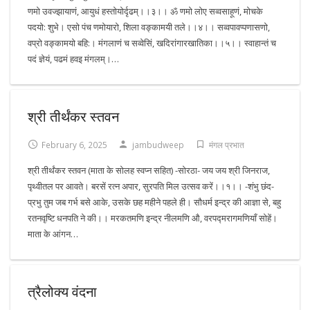
णमो उवज्झायाणं, आयुधं हस्तोयोर्दृढम्।।३।। ॐ णमो लोए सव्वसाहूणं, मोचके
पदयो: शुभे। एसो पंच णमोयारो, शिला वङ्कामयी तले।।४।। सव्वपावप्पणासणो,
वप्रो वङ्कामयो बहि:। मंगलाणं च सव्वेसिं, खदिरांगारखातिका।।५।। स्वाहान्तं च
पदं ज्ञेयं, पढमं हवइ मंगलम्।…
श्री तीर्थंकर स्तवन
February 6, 2025
jambudweep
मंगल प्रभात
श्री तीर्थंकर स्तवन (माता के सोलह स्वप्न सहित) -सोरठा- जय जय श्री जिनराज,
पृथ्वीतल पर आवते। बरसें रत्न अपार, सुरपति मिल उत्सव करें।।१।। -शंभु छंद-
प्रभु तुम जब गर्भ बसे आके, उसके छह महीने पहले ही। सौधर्म इन्द्र की आज्ञा से, बहु
रतनवृष्टि धनपति ने की।। मरकतमणि इन्द्र नीलमणि औ, वरपद्मरागमणियाँ सोहें।
माता के आंगन…
त्रैलोक्य वंदना