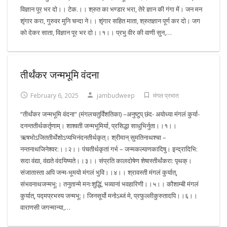
विज्ञान पूर भर दो।। टेक.।। श्रुत का भण्डार भरा, तेरे ज्ञान की गंगा में। जन मन
शृंगार करा, गुरुवर मुनि चन्दा ने।। शृंगार सहित माता, श्रुतज्ञान पूर्ण कर दो। जग
को देकर साता, विज्ञान पूर भर दो।।१।। प्रभु वीर की वाणी सुन,…
तीर्थंकर जन्मभूमि वंदना
February 6, 2025
jambudweep
मंगल प्रभात
“तीर्थंकर जन्मभूमि वंदना“ (मंगलचतुर्विंशतिका) –अनुष्टुप् छंद- अयोध्या मंगलं कुर्या-
दनन्ततीर्थकर्तृणाम्। शाश्वती जन्मभूमिर्या, प्रसिद्धा साधुभिर्नुता।।१।।
ऋषभोऽजिततीर्थेशोऽप्यभिनंदनतीर्थकृत्। श्रीमान् सुमतिनाथश्चा –
नन्तनाथजिनेश्वर:।।२।। पंचतीर्थकृतां गर्भ – जन्मकल्याणकादिषु। इन्द्रादिभि:
सदा वंद्या, वंद्यते वंदयिष्यते।।३।। संप्रति कालदोषेण शेषास्तीर्थंकरा: पृथक्।
संजातास्ता अपि जन्म-भूमयो मंगलं भुवि।।४।। श्रावस्ती मंगलं कुर्यात्,
संभवनाथजन्मभू:। तनुतान्मे मनःशुद्धिं, भव्यानां भवहारिणी।।५।। कौशाम्बी मंगलं
कुर्यात्, पद्मप्रभस्य जन्मभू:। जिनसूर्यो मनोऽब्जं मे, प्रफुल्लीकुरुतादपि।।६।।
वाराणसी जगन्मान्या,…