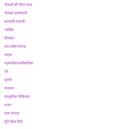
जैनधर्म की गौरव गाथा
जैनधर्म प्रश्नोत्तरी
ज्ञानमती माताजी
ज्योतिष
तीर्थंकर
दस भक्ति संग्रह
नाटक
पद्मनन्दिपञ्चविंशतिका
पर्व
पूजायें
प्रवचन
प्राकृतिक चिकित्सा
भजन
मंत्र संग्रह
मुनि दीक्षा विधि