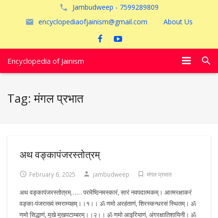
Jambudweep - 7599289809
encyclopediaofjainism@gmail.com
About Us
Encyclopedia of Jainism
विशेष आलेख
Tag:
मंगल प्रभात
पूजायें
जैन तीर्थ
अयोध्या
अथ वङ्कापंजरस्तोत्रम्
February 6, 2025
jambudweep
मंगल प्रभात
अथ वङ्कापंजरस्तोत्रम्…… परमेष्ठिनमस्कारं, सारं नवपदात्मकम्। आत्मरक्षाकरं
वङ्का-पंजराख्यं स्मराम्यहम्।।१।। ॐ णमो अरहंताणं, शिरस्कन्धरसं स्थितम्। ॐ
णमो सिद्धाणं, मुखे मुखपटाम्बरम्।।२।। ॐ णमो आइरियाणं, अंगरक्षातिशायिनी। ॐ