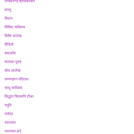
रत्नकरण्ड श्रावकाचार
वास्तु
विधान
विशिष्ट व्यक्तित्व
विशेष आलेख
वीडियो
शब्दकोष
शलाका पुरुष
शोध आलेख
सम्यग्ज्ञान पत्रिका
साधू साध्वियां
सिद्धांत चिंतामणि टीका
स्तुति
स्तोत्र
स्वाध्याय
स्वाध्याय करें