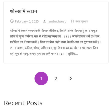
थोस्सामि स्तवन
February 6, 2025
jambudweep
मंगल प्रभात
थोस्सामि स्तवन स्तवन करूँ जिनवर तीर्थंकर, केवलि अनंत जिन प्रभु का। मनुज
लोक से पूज्य कर्मरज, मल से रहित महात्मन् का।।१।। लोकोद्योतक धर्म तीर्थकर,
श्रीजिन का मैं नमन करूँ। जिन चउबीस अर्हंत तथा, केवलि-गण का गुणगान करूँ।।
२।। ऋषभ, अजित, संभव, अभिनन्दन, सुमतिनाथ का कर वंदन। पद्मप्रभ जिन
श्री सुपार्श्व प्रभु, चन्द्रप्रभ का करूँ नमन।।३।। सुविधि…
1
2
Recent Posts