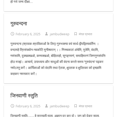
हो गर्भ जन्म दीक्षा…
गुरुवन्दना
February 6, 2025
jambudweep
मंगल प्रभात
गुरुवन्दना (श्रावक-श्राविकाओं के लिए) गुरुभक्त्या वयं सार्ध-द्वीपद्वितयवर्तिन: ।
वन्दामहे त्रिसंख्योन-नवकोटि मुनीश्वरान् ।। णिच्चकालं अंचेमि, पूजेमि, वंदामि,
णमंसामि, दुक्खक्खओ, कम्मक्खओ, बोहिलाहो, सुगइगमणं, समाहिमरणं जिणगुणसंपत्ति
होउ मज्झं। आचार्य, उपाध्याय और साधुओं की वंदना करते समय ‘गुरुवंदना’ पढ़कर
नमोऽस्तु करें। आर्यिकाओं को वंदामि तथा ऐलक, क्षुल्लक व क्षुल्लिका को इच्छामि
कहकर नमस्कार करें।
जिनवाणी स्तुति
February 6, 2025
jambudweep
मंगल प्रभात
जिनवाणी स्तुति……. हे सरस्वती माता, अज्ञान दूर कर दो। जग को देकर साता,