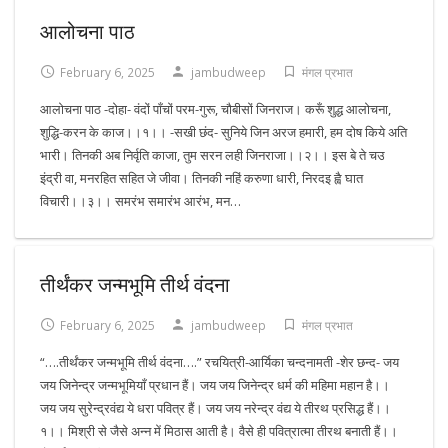
आलोचना पाठ
February 6, 2025
jambudweep
मंगल प्रभात
आलोचना पाठ -दोहा- वंदों पाँचों परम-गुरू, चौबीसों जिनराज। करूँ शुद्ध आलोचना,
शुद्धि-करन के काज।।१।। -सखी छंद- सुनिये जिन अरज हमारी, हम दोष किये अति
भारी। तिनकी अब निर्वृति काजा, तुम सरन लही जिनराजा।।२।। इस बे ते चउ
इंद्री वा, मनरहित सहित जे जीवा। तिनकी नहिं करुणा धारी, निरदइ ह्वै घात
विचारी।।३।। समरंभ समारंभ आरंभ, मन…
तीर्थंकर जन्मभूमि तीर्थ वंदना
February 6, 2025
jambudweep
मंगल प्रभात
“….तीर्थंकर जन्मभूमि तीर्थ वंदना….” रचयित्री-आर्यिका चन्दनामती -शेर छन्द- जय
जय जिनेन्द्र जन्मभूमियाँ प्रधान हैं। जय जय जिनेन्द्र धर्म की महिमा महान है।।
जय जय सुरेन्द्रवंद्य ये धरा पवित्र हैं। जय जय नरेन्द्र वंद्य ये तीरथ प्रसिद्ध हैं।।
१।। मिश्री से जैसे अन्न में मिठास आती है। वैसे ही पवित्रात्मा तीरथ बनाती हैं।।