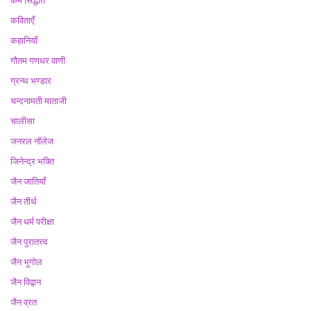
कर्म सिद्धांत
कविताएँ
कहानियाँ
गौतम गणधर वाणी
ग्रन्थ भण्डार
चन्दनामती माताजी
चालीसा
जनरल नॉलेज
जिनेन्द्र भक्ति
जैन जातियाँ
जैन तीर्थ
जैन धर्म परीक्षा
जैन पुरातत्त्व
जैन भूगोल
जैन विद्वान
जैन व्रत