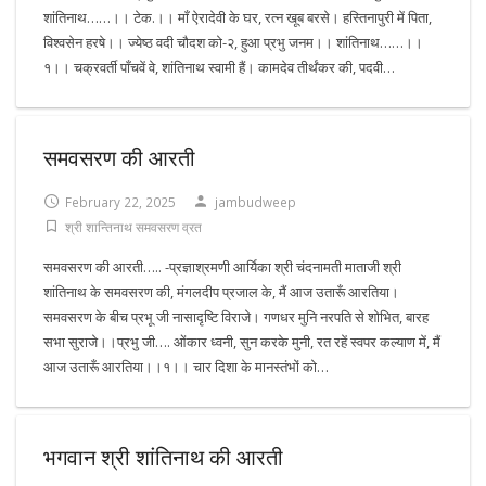
शांतिनाथ……।। टेक.।। माँ ऐरादेवी के घर, रत्न खूब बरसे। हस्तिनापुरी में पिता,
विश्वसेन हरषे।। ज्येष्ठ वदी चौदश को-२, हुआ प्रभु जनम।। शांतिनाथ……।।
१।। चक्रवर्ती पाँचवें वे, शांतिनाथ स्वामी हैं। कामदेव तीर्थंकर की, पदवी…
समवसरण की आरती
February 22, 2025
jambudweep
श्री शान्तिनाथ समवसरण व्रत
समवसरण की आरती….. -प्रज्ञाश्रमणी आर्यिका श्री चंदनामती माताजी श्री
शांतिनाथ के समवसरण की, मंगलदीप प्रजाल के, मैं आज उतारूँ आरतिया।
समवसरण के बीच प्रभू जी नासादृष्टि विराजे। गणधर मुनि नरपति से शोभित, बारह
सभा सुराजे।।प्रभु जी…. ओंकार ध्वनी, सुन करके मुनी, रत रहें स्वपर कल्याण में, मैं
आज उतारूँ आरतिया।।१।। चार दिशा के मानस्तंभों को…
भगवान श्री शांतिनाथ की आरती