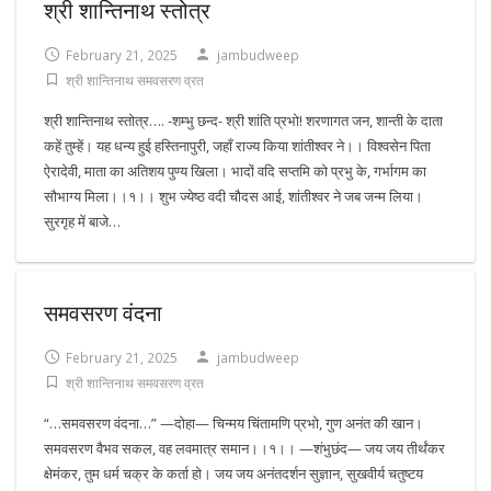
श्री शान्तिनाथ स्तोत्र
February 21, 2025
jambudweep
श्री शान्तिनाथ समवसरण व्रत
श्री शान्तिनाथ स्तोत्र…. -शम्भु छन्द- श्री शांति प्रभो! शरणागत जन, शान्ती के दाता
कहें तुम्हें। यह धन्य हुई हस्तिनापुरी, जहाँ राज्य किया शांतीश्वर ने।। विश्वसेन पिता
ऐरादेवी, माता का अतिशय पुण्य खिला। भादों वदि सप्तमि को प्रभु के, गर्भागम का
सौभाग्य मिला।।१।। शुभ ज्येष्ठ वदी चौदस आई, शांतीश्वर ने जब जन्म लिया।
सुरगृह में बाजे…
समवसरण वंदना
February 21, 2025
jambudweep
श्री शान्तिनाथ समवसरण व्रत
“…समवसरण वंदना…” —दोहा— चिन्मय चिंतामणि प्रभो, गुण अनंत की खान।
समवसरण वैभव सकल, वह लवमात्र समान।।१।। —शंभुछंद— जय जय तीर्थंकर
क्षेमंकर, तुम धर्म चक्र के कर्ता हो। जय जय अनंतदर्शन सुज्ञान, सुखवीर्य चतुष्टय