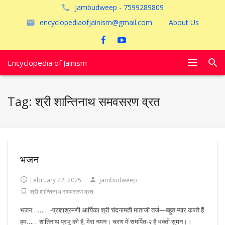
Jambudweep - 7599289809
encyclopediaofjainism@gmail.com
About Us
Encyclopedia of Jainism
विशेष आलेख
Tag:
श्री शान्तिनाथ समवसरण व्रत
पूजायें
जैन तीर्थ
अयोध्या
भजन
February 22, 2025
jambudweep
श्री शान्तिनाथ समवसरण व्रत
भजन……… -प्रज्ञाश्रमणी आर्यिका श्री चंदनामती माताजी तर्ज—बहुत प्यार करते हैं
हम…… शांतिनाथ प्रभु को है, मेरा नमन। चरण में समर्पित-२ हैं भक्ती सुमन।।