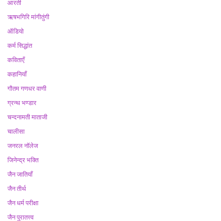
आरती
ऋषभगिरि मांगीतुंगी
ऑडियो
कर्म सिद्धांत
कविताएँ
कहानियाँ
गौतम गणधर वाणी
ग्रन्थ भण्डार
चन्दनामती माताजी
चालीसा
जनरल नॉलेज
जिनेन्द्र भक्ति
जैन जातियाँ
जैन तीर्थ
जैन धर्म परीक्षा
जैन पुरातत्त्व