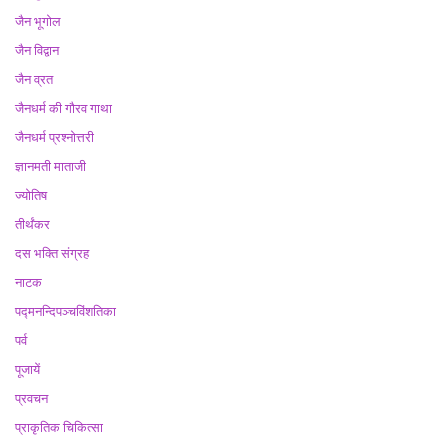
जैन भूगोल
जैन विद्वान
जैन व्रत
जैनधर्म की गौरव गाथा
जैनधर्म प्रश्नोत्तरी
ज्ञानमती माताजी
ज्योतिष
तीर्थंकर
दस भक्ति संग्रह
नाटक
पद्मनन्दिपञ्चविंशतिका
पर्व
पूजायें
प्रवचन
प्राकृतिक चिकित्सा