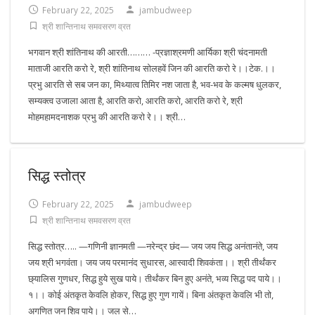
February 22, 2025
jambudweep
श्री शान्तिनाथ समवसरण व्रत
भगवान श्री शांतिनाथ की आरती……… -प्रज्ञाश्रमणी आर्यिका श्री चंदनामती
माताजी आरति करो रे, श्री शांतिनाथ सोलहवें जिन की आरति करो रे।।टेक.।।
प्रभु आरति से सब जन का, मिथ्यात्व तिमिर नश जाता है, भव-भव के कल्मष धुलकर,
सम्यक्त्व उजाला आता है, आरति करो, आरति करो, आरति करो रे, श्री
मोहमहामदनाशक प्रभु की आरति करो रे।। श्री…
सिद्ध स्तोत्र
February 22, 2025
jambudweep
श्री शान्तिनाथ समवसरण व्रत
सिद्ध स्तोत्र….. —गणिनी ज्ञानमती —नरेन्द्र छंद— जय जय सिद्ध अनंतानंते, जय
जय श्री भगवंता। जय जय परमानंद सुधारस, आस्वादी शिवकंता।। श्री तीर्थंकर
छ्यालिस गुणधर, सिद्ध हुये सुख पाये। तीर्थंकर बिन हुए अनंते, भव्य सिद्ध पद पाये।।
१।। कोई अंतकृत केवलि होकर, सिद्ध हुए गुण गायें। बिना अंतकृत केवलि भी तो,
अगणित जन शिव पाये।। जल से…