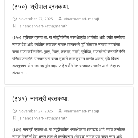
(३५०) श्रीपाल व्रतकथा.
November 27, 2025
vinarmamati- mataji
jainender-vart-katha(marathi)
(३५०) श्रीपाल व्रतकथा. या जंबूद्वीपांतील भरतक्षेत्रांत आर्यखंड आहे. त्यांत कर्नाटक
नामक देश आहे. त्यांतील संकेश्वर नामक शहरामध्ये पूर्वी शंखपाल नांवाचा महारांजा
राजा राज्य करीत होता. पुत्र, मित्र, कलत्र, मंत्री, पुरोहित, राजश्रेष्ठो सेनापति वैगैरे
परिवारजन होते. यांच्यासह तो राजा सुखाने कालक्रमण करीत असतां, एके दिवशी
शंखगुप्ताचार्य नामक महामुनि महाराज हे चर्येनिमित्त राजवाड्यासमोर आले. तेव्हां त्या
शंखपाल…
(३४९) नागश्री व्रतकथा.
November 27, 2025
vinarmamati- mataji
jainender-vart-katha(marathi)
(३४९) नागश्री व्रतकथा. या जंबूद्वीपातील भरतक्षेत्रांत आयखंड आहे. त्यांत कर्नाटक
नामक विस्तीर्ण देश असून त्यामध्ये त्रयोदशपुर (तेरदळ) नामक एक सुंदर नगर आहे