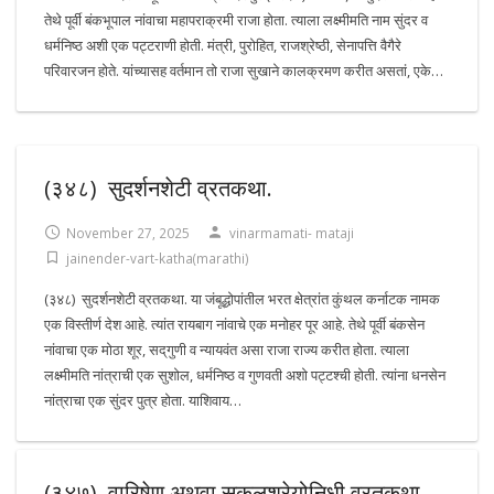
तेथे पूर्वी बंकभूपाल नांवाचा महापराक्रमी राजा होता. त्याला लक्ष्मीमति नाम सुंदर व
धर्मनिष्ठ अशी एक पट्टराणी होती. मंत्री, पुरोहित, राजश्रेष्ठी, सेनापत्ति वैगैरे
परिवारजन होते. यांच्यासह वर्तमान तो राजा सुखाने कालक्रमण करीत असतां, एके…
(३४८) सुदर्शनशेटी व्रतकथा.
November 27, 2025
vinarmamati- mataji
jainender-vart-katha(marathi)
(३४८) सुदर्शनशेटी व्रतकथा. या जंबूद्धोपांतील भरत क्षेत्रांत कुंथल कर्नाटक नामक
एक विस्तीर्ण देश आहे. त्यांत रायबाग नांवाचे एक मनोहर पूर आहे. तेथे पूर्वी बंकसेन
नांवाचा एक मोठा शूर, सद्‌गुणी व न्यायवंत असा राजा राज्य करीत होता. त्याला
लक्ष्मीमति नांत्राची एक सुशोल, धर्मनिष्ठ व गुणवती अशो पट्टश्ची होती. त्यांना धनसेन
नांत्राचा एक सुंदर पुत्र होता. याशिवाय…
(३४७) वारिषेण अथवा सकलश्रेयोनिधी व्रतकथा.