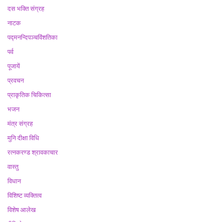
दस भक्ति संग्रह
नाटक
पद्मनन्दिपञ्चविंशतिका
पर्व
पूजायें
प्रवचन
प्राकृतिक चिकित्सा
भजन
मंत्र संग्रह
मुनि दीक्षा विधि
रत्नकरण्ड श्रावकाचार
वास्तु
विधान
विशिष्ट व्यक्तित्व
विशेष आलेख