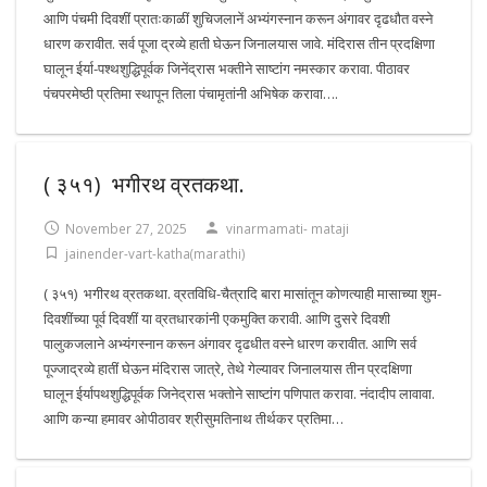
आणि पंचमी दिवशीं प्रातःकाळीं शुचिजलानें अभ्यंगस्नान करून अंगावर दृढधौत वस्ने
धारण करावीत. सर्व पूजा द्रव्ये हाती घेऊन जिनालयास जावे. मंदिरास तीन प्रदक्षिणा
घालून ईर्या-पश्थशुद्धिपूर्वक जिनेंद्रास भक्तीने साष्टांग नमस्कार करावा. पीठावर
पंचपरमेष्ठी प्रतिमा स्थापून तिला पंचामृतांनी अभिषेक करावा….
( ३५१) भगीरथ व्रतकथा.
November 27, 2025
vinarmamati- mataji
jainender-vart-katha(marathi)
( ३५१) भगीरथ व्रतकथा. व्रतविधि-चैत्रादि बारा मासांतून कोणत्याही मासाच्या शुम-
दिवशींच्या पूर्व दिवशीं या व्रतधारकांनी एकमुक्ति करावी. आणि दुसरे दिवशी
पालुकजलाने अभ्यंगस्नान करून अंगावर दृढधीत वस्ने धारण करावीत. आणि सर्व
पूज्जाद्रव्ये हातीं घेऊन मंदिरास जात्रे, तेथे गेल्यावर जिनालयास तीन प्रदक्षिणा
घालून ईर्यापथशुद्धिपूर्वक जिनेद्रास भक्तोने साष्टांग पणिपात करावा. नंदादीप लावावा.
आणि कन्या हमावर ओपीठावर श्रीसुमतिनाथ तीर्थकर प्रतिमा…