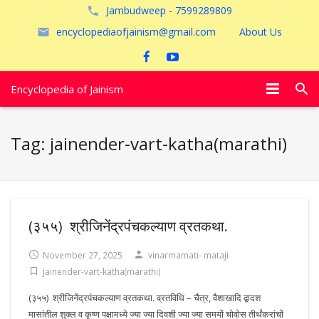
Jambudweep - 7599289809
encyclopediaofjainism@gmail.com
About Us
Encyclopedia of Jainism
विशेष आलेख
Tag:
jainender-vart-katha(marathi)
पूजायें
जैन तीर्थ
अयोध्या
(३५५) श्रीजिनेंद्रपंचकल्याण व्रतकथा.
November 27, 2025
vinarmamati- mataji
jainender-vart-katha(marathi)
(३५५) श्रीजिनेंद्रपंचकल्याण व्रतकथा. व्रतविधि – चैत्र, वैशाखादि द्वादश
मासांतील शुक्ल व कृष्ण पक्षामध्ये ज्या ज्या दिवशी ज्या ज्या समयों चोवोस तीर्थंकरांचों