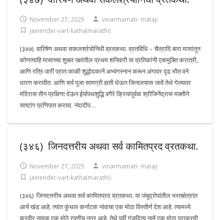
November 27, 2025
vinarmamati- mataji
jainender-vart-katha(marathi)
(३४७) वारिषेण अथवा सकलश्रेयोनिधी व्रतकथा. व्रतविधि – चैत्रादि बारा मासांतून
कोणत्याहि मासाच्या शुक्ल पक्षांतील प्रथम शनिवारी या व्रतिकांनी एकमुक्ति करात्री,
आणि रत्रि-वारीं प्रातःकाळी शुद्धोदकानें अभ्यंगस्नान करून अंगावर दृढ भौत वने
धारण करावीत. आणि सर्व पूजा सामग्री हाती घेऊन जिनालयास जावें तेथे गेल्यावर
मंदिरास तीन प्रक्षिणा देऊन ईर्यापथशुद्धि वगैरे क्रियांपूर्वक श्रीजिनेंद्रास मक्तीने
साष्टांग प्रणिपात करावा. नंदादीप…
(३४६) जिनदत्तरीय अथवा सर्व कामितप्रद व्रतकथा.
November 27, 2025
vinarmamati- mataji
jainender-vart-katha(marathi)
(३४६) जिनदत्तरीय अथवा सर्व कामितप्रद व्रतकथा. या जंबूद्रोपांतील भरतक्षेत्रांत
आर्य खंड आहे. त्यांत कुंथल कर्नाटक नांवाचा एक मोठा विस्तीर्ण देश आहे. त्यामध्ये
करवीर नामक एक मोठे रपणीय नगर आहे. तेथे पूर्वी गंजदित्य नामें एक मोठा पराक्रमी,