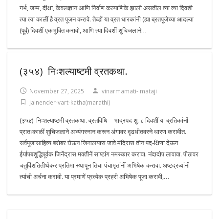
गर्भ, जन्म, दीक्षा, केवलज्ञान आणि निर्वाण कल्याणिके झाली असतील त्या त्या दिवशी
त्या त्या कालीं है व्रत पूजन करावे. तेव्डों या व्रत धारकांनी (ह्या ब्रतपूजेच्या आदल्या
(पूर्व) दिवशीं एकभुक्ति करावो, आणि त्या दिवशीं शुचिजलाने…
(३५४) निःशल्याष्टमी व्रतकथा.
November 27, 2025
vinarmamati- mataji
jainender-vart-katha(marathi)
(३५४) निःशल्याष्टमी व्रतकथा. व्रतविधि – भाद्रपद शु. ८ दिवशीं या ब्रतिकांनों
प्रातःकाळीं शुचिजलाने अभ्यंगस्नान करून अंगावर दृढधीतवस्ने धारण करावीत.
सर्वपूजासाहित्य बरोबर घेऊन जिनालयास जावे मंदिरास तीन पद-क्षिणा देऊन
ईर्यापबशुद्धिपूर्वक जिनेंद्रास मक्तीनें साष्टांग नमस्कार करावा. नंदादोप लावावा. पीठावर
चतुर्विशतितीर्थकर प्रतिमा स्थापून तिचा पंचामृतांनीं अभिषेक करावा. अष्टद्रव्यांनी
त्यांची अर्चना करावी. या प्रमाणें प्रत्येक प्रहरी अभिषेक पूजा करावी,…