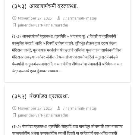
(३५३) आकाशपंचमी व्रतकथा.
November 27, 2025
vinarmamati- mataji
jainender-vart-katha(marathi)
(३५३) आकाशपंचमी व्रतकथा. व्रतविधि – भाद्रपद शु. ४ दिवर्शी या व्रतिकांनीं
एकभुक्ति करावी. आणि ५ दिवशीं उपोषण करावे. शुचिर्भूत होऊन पूजा द्रव्य घेऊन
मंदिरास जात्रे, मूलनायक भगवंतांचा पंचामृतांनी अभिषेक पूजा करून सायंकाळीं जिन
मंदिरावर उघड्या जागेवर चोवीस तीथ-करांच्या आसघने करितां चतुरस्र पंचमंडळे
पंचवर्षांनी काढून-मंडप-शृंगारादि करून चोवीस तीर्थकरांचा पंचामृतांनी अभिषेक करून
यंत्र दळामधे एका कुंभावर स्थापना…
(३५२) पंचपांडव व्रतकथा.
November 27, 2025
vinarmamati- mataji
jainender-vart-katha(marathi)
(३५२) पंचपांडव व्रतकथा. व्रतविधि-चैत्रादि बारा मासांतून कोणत्याहि एका मासाच्या
शुक्लपक्षांतील अथवा कृष्णपक्षांतील चतुर्थी दिवशीं या ब्रतिकांनी एक-भुक्ति करावी