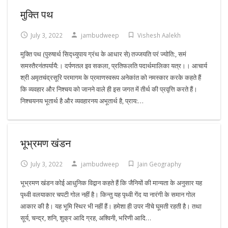
मुक्ति पथ
July 3, 2022
jambudweep
Vishesh Aalekh
मुक्ति पथ (पुरुषार्थ सिद्ध्युपाय ग्रंथ के आधार से) तज्जयति परं ज्योति:, समं
समस्तैरनंतपर्यायै:। दर्पणतल इव सकला, प्रतिफलति पदार्थमालिका यत्र।। आचार्य
श्री अमृतचंद्रसूरि परमागम के प्रमाणस्वरूप अनेकांत को नमस्कार करके कहते हैं
कि व्यवहार और निश्चय को जानने वाले ही इस जगत में तीर्थ की प्रवृत्ति करते हैं।
निश्चयनय भूतार्थ है और व्यवहारनय अभूतार्थ है, प्राय:…
भूभ्रमण खंडन
July 3, 2022
jambudweep
Jain Geography
भूभ्रमण खंडन कोई आधुनिक विद्वान कहते हैं कि जैनियों की मान्यता के अनुसार यह
पृथ्वी वलयाकार चपटी गोल नहीं है। किन्तु यह पृथ्वी गेंद या नारंगी के समान गोल
आकार की है। यह भूमि स्थिर भी नहीं हैं। हमेशा ही उपर नीचे घूमती रहती है। तथा
सूर्य, चन्द्र, शनि, शुक्र आदि ग्रह, अश्विनी, भरिणी आदि…