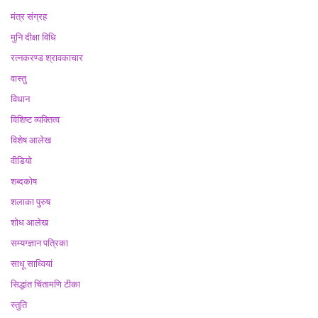
मंत्र संग्रह
मुनि दीक्षा विधि
रत्नकरण्ड श्रावकाचार
वास्तु
विधान
विशिष्ट व्यक्तित्व
विशेष आलेख
वीडियो
शब्दकोष
शलाका पुरुष
शोध आलेख
सम्यग्ज्ञान पत्रिका
साधू साध्वियां
सिद्धांत चिंतामणि टीका
स्तुति