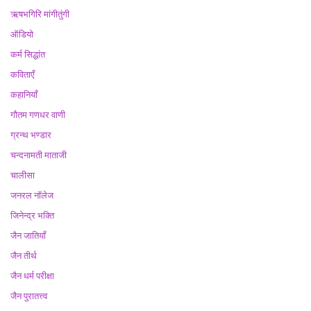
ऋषभगिरि मांगीतुंगी
ऑडियो
कर्म सिद्धांत
कविताएँ
कहानियाँ
गौतम गणधर वाणी
ग्रन्थ भण्डार
चन्दनामती माताजी
चालीसा
जनरल नॉलेज
जिनेन्द्र भक्ति
जैन जातियाँ
जैन तीर्थ
जैन धर्म परीक्षा
जैन पुरातत्त्व