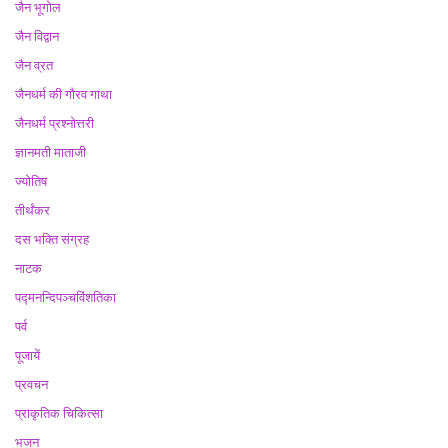
जैन भूगोल
जैन विद्वान
जैन व्रत
जैनधर्म की गौरव गाथा
जैनधर्म प्रश्नोत्तरी
ज्ञानमती माताजी
ज्योतिष
तीर्थंकर
दस भक्ति संग्रह
नाटक
पद्मनन्दिपञ्चविंशतिका
पर्व
पूजायें
प्रवचन
प्राकृतिक चिकित्सा
भजन