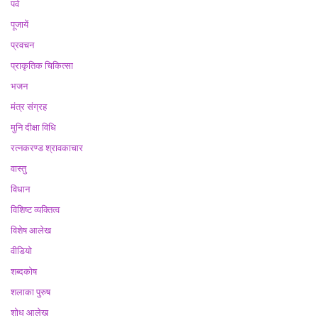
पर्व
पूजायें
प्रवचन
प्राकृतिक चिकित्सा
भजन
मंत्र संग्रह
मुनि दीक्षा विधि
रत्नकरण्ड श्रावकाचार
वास्तु
विधान
विशिष्ट व्यक्तित्व
विशेष आलेख
वीडियो
शब्दकोष
शलाका पुरुष
शोध आलेख