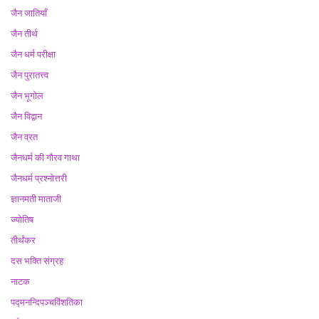
जैन जातियाँ
जैन तीर्थ
जैन धर्म परीक्षा
जैन पुरातत्त्व
जैन भूगोल
जैन विद्वान
जैन व्रत
जैनधर्म की गौरव गाथा
जैनधर्म प्रश्नोत्तरी
ज्ञानमती माताजी
ज्योतिष
तीर्थंकर
दस भक्ति संग्रह
नाटक
पद्मनन्दिपञ्चविंशतिका