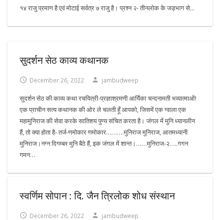
१४ राजु प्रमाण है एवं मोटाई सर्वत्र ७ राजु है। प्रश्न २- तीनलोक के जड़भाग से...
सुदर्शन सेठ काव्य कथानक
December 26, 2022
jambudweep
सुदर्शन सेठ की काव्य कथा रचयित्री-प्रज्ञाश्रमणी आर्यिका चन्दनामती भव्यात्माओं!
एक प्राचीन सत्य कथानक की ओर ले चलती हूँ आपको, जिसमें एक ग्वाला एक
महामुनिराज की सेवा करके सातिशय पुण्य संचित करता है। जंगल में मुनि ध्यानलीन
हैं, तो क्या होता है- तर्ज-णमोकार णमोकार……….मुनिराज मुनिराज, आतमध्यानी
मुनिराज।नग्न दिगम्बर मुनि बैठे हैं, इक जंगल में शान्त।……मुनिराज-२…..गगन
गमन…
स्वर्णिम सोपान : दि. जैन त्रिलोक शोध संस्थान
December 26, 2022
jambudweep