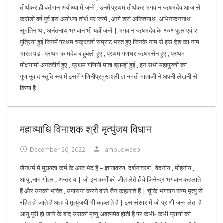
तीर्थंकर ही वर्तमान अयोध्या में जन्में , उनमें प्रथम तीर्थंकर भगवान ऋषभदेव आज से
करोडों वर्ष पूर्व इस अयोध्या तीर्थ पर जन्में , आगे श्री अजितनाथ ,अभिनन्दननाथ ,
सुमतिनाथ , अनंतनाथ भगवान भी यहाँ जन्में | भगवान ऋषभदेव के १०१ पुत्र एवं २
पुत्रियां हुईं जिनमें प्रथम चक्रवर्ती सम्राट भरत हुए जिनके नाम से इस देश का नाम
भारत पडा .प्रथम कामदेव बाहुबली हुए , प्रथम गणधर ऋषभसेन हुए , प्रथम
मोक्षगामी अनंतवीर्य हुए , प्रथम गणिनी माता ब्राम्ही हुईं , इन सभी महापुरुषों का
गुणानुवाद स्तुति रूप में इसमें गणिनीप्रमुख श्री ज्ञानमती माताजी ने अपनी लेखनी से
किया है |
महाव्याधि विनाशक श्री मृत्युंजय विधान
December 26, 2022
jambudweep
जैनधर्म में मुख्यता कर्म के आठ भेद हैं – ज्ञानावरण, दर्शनावरण , वेदनीय , मोहनीय ,
आयु ,नाम गोत्र , अन्तराय | जो इन कर्मों को जीत लेते हैं वे जिनेन्द्र भगवान कहलाते
हैं और उनकी भक्ति , उपासना करने वाले जैन कहलाते हैं | चूंकि भगवान जन्म मृत्यु से
रहित हो जाते हैं अतः वे मृत्युंजयी भी कहलाते हैं | इस संसार में जो प्राणी जन्म लेता है
आयु पूरी हो जाने के बाद उसकी मृत्यु अवश्यमेव होती है पर कभी- कभी प्राणी की