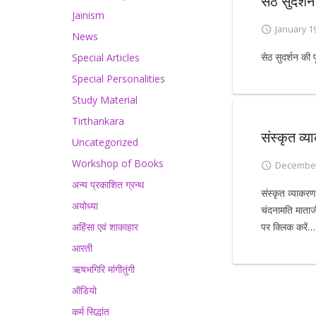
सेठ सुदर्श
Jainism
January 1
News
सेठ सुदर्शन की प
Special Articles
Special Personalities
Study Material
Tirthankara
संस्कृत व
Uncategorized
Workshop of Books
December
अन्य प्रकाशित ग्रन्थ
संस्कृत व्याकरण
अयोध्या
चंदनामति माताज
अहिंसा एवं शाकाहार
पर क्लिक करे
आरती
ऋषभगिरि मांगीतुंगी
ऑडियो
कर्म सिद्धांत