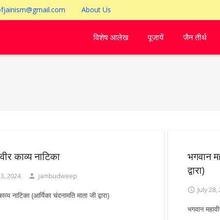
ofjainism@gmail.com
About Us
विशेष आलेख
पूजायें
जैन तीर्थ
वीर काव्य नाटिका
भगवान मह
द्वारा)
3, 2024
jambudweep
July 28,
व्य नाटिका (आर्यिका चंदनामति माता जी द्वारा)
भगवान महावीर