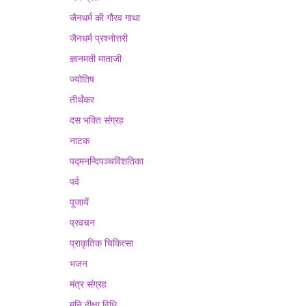
जैनधर्म की गौरव गाथा
जैनधर्म प्रश्नोत्तरी
ज्ञानमती माताजी
ज्योतिष
तीर्थंकर
दस भक्ति संग्रह
नाटक
पद्मनन्दिपञ्चविंशतिका
पर्व
पूजायें
प्रवचन
प्राकृतिक चिकित्सा
भजन
मंत्र संग्रह
मुनि दीक्षा विधि